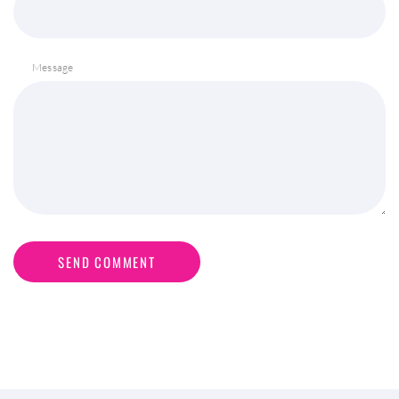
Message
SEND COMMENT