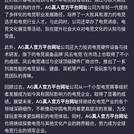
和培训机构的合作，
AG真人官方平台网址
公司为年轻一代提供
了多样化的电竞职业发展路径，培养了一大批具有潜力的电竞
选手和电竞行业人才。与此同时，公司还举办了电竞讲座、电
竞文化展览等活动，旨在提升社会大众对电竞文化的认知与接
受度。
此外，
AG真人官方平台网址
公司还大力投资电竞硬件设备与技
术研发，旗下的电竞装备品牌“风云电竞”在市场上也取得了不小
的成绩。风云电竞通过与全球顶级硬件厂商合作，推出了一系
列高性能的电竞鼠标、键盘、耳机等产品，广受玩家与专业电
竞团队的青睐。
回顾过去，
AG真人官方平台网址
公司从一个小型电竞赛事组织
者发展成为如今具有国际影响力的电竞企业，取得了显著的成
绩。展望未来，
AG真人官方平台网址
将继续在电竞产业的各个
领域深耕细作，不断推动中国电竞向着更高层次的发展，为全
球玩家带来更加精彩的电竞体验。同时，
AG真人官方平台网址
也将继续探索电竞与其他文化产业的跨界融合，努力成为全球
电竞行业的领军企业。