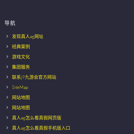
导航
发现真人ag网址
经典案例
游戏文化
集团服务
联系j9九游会官方网站
SiteMap
网站地图
网站地图
真人ag怎么看真假网页版
真人ag怎么看真假手机版入口