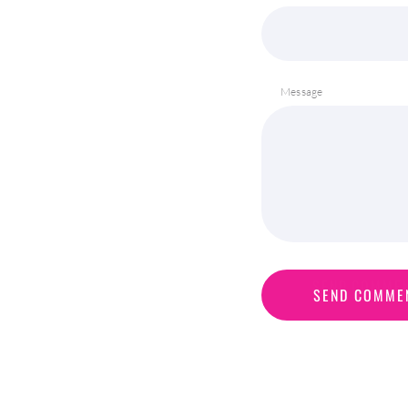
Message
S
E
N
D
C
O
M
M
E
SEND COMME