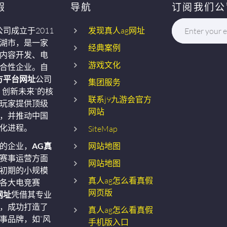
假
导航
订阅我们公
公司成立于2011
发现真人ag网址
Enter your e
湖市，是一家
经典案例
内容开发、电
游戏文化
合性企业。自
方平台网址
公司
集团服务
，创新未来”的核
联系j9九游会官方
玩家提供顶级
网站
，并推动中国
化进程。
SiteMap
的企业，
AG真
网站地图
赛事运营方面
网站地图
初期的小规模
真人ag怎么看真假
各大电竞赛
网页版
网址
凭借其专业
，成功打造了
真人ag怎么看真假
事品牌，如“风
手机版入口