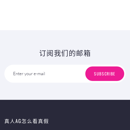
订阅我们的邮箱
SUBSCRIBE
Enter your e-mail
真人AG怎么看真假