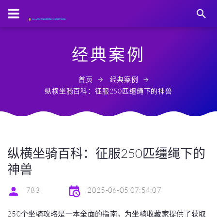
经典案例
首页
经典案例
纵横坐骑百科：征服250匹缰绳下的神兽
纵横坐骑百科：征服250匹缰绳下的
神兽
783
2025-06-05 07:54:07
250个坐骑攻略是一本全面的指南，为坐骑收藏家提供了获取