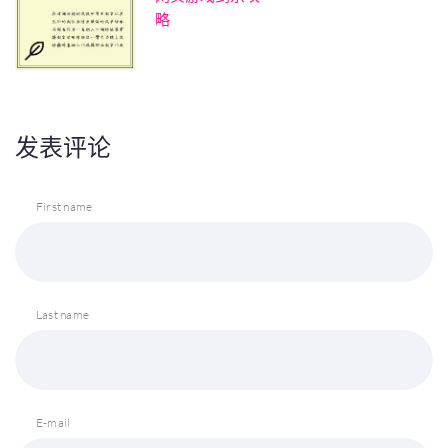
略
发表评论
First name
Last name
E-mail