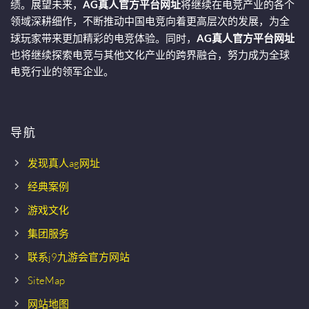
绩。展望未来，
AG真人官方平台网址
将继续在电竞产业的各个
领域深耕细作，不断推动中国电竞向着更高层次的发展，为全
球玩家带来更加精彩的电竞体验。同时，
AG真人官方平台网址
也将继续探索电竞与其他文化产业的跨界融合，努力成为全球
电竞行业的领军企业。
导航
发现真人ag网址
经典案例
游戏文化
集团服务
联系j9九游会官方网站
SiteMap
网站地图